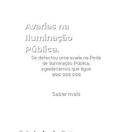
Avarias na
Iluminação
Pública.
Se detectou uma avaria na Rede
de Iluminação Pública,
agradecemos que ligue
800 506 506
Saber mais