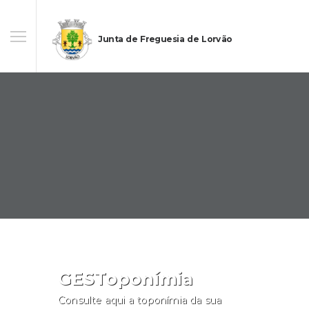
Junta de Freguesia de Lorvão
GESToponímia
Consulte aqui a toponímia da sua