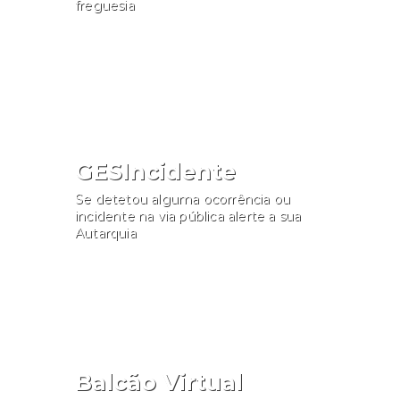
freguesia
Consultar
GESIncidente
Se detetou alguma ocorrência ou
incidente na via pública alerte a sua
Autarquia
Participar
Balcão Virtual