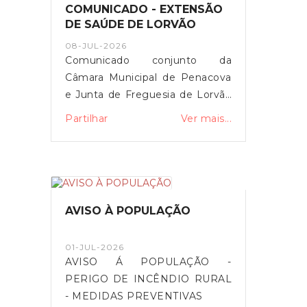
COMUNICADO - EXTENSÃO
DE SAÚDE DE LORVÃO
08-JUL-2026
Comunicado conjunto da
Câmara Municipal de Penacova
e Junta de Freguesia de Lorvão
manifestando o seu
Partilhar
Ver mais...
descontentamento com os
sucessivos constrangimentos e
encerramentos frequentes da
Extensão de Saúde de Lorvão.
AVISO À POPULAÇÃO
01-JUL-2026
AVISO Á POPULAÇÃO -
PERIGO DE INCÊNDIO RURAL
- MEDIDAS PREVENTIVAS