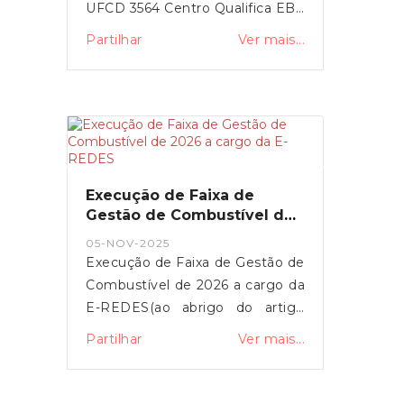
UFCD 3564 Centro Qualifica EBA
- Formação ProfissionalLocal:
Partilhar
Ver mais...
Junta de Freguesia de Lorvão -
Duração: 25 Horas - Regime:
Pós-Laboral
Execução de Faixa de
Gestão de Combustível de
2026 a cargo da E-REDES
05-NOV-2025
Execução de Faixa de Gestão de
Combustível de 2026 a cargo da
E-REDES(ao abrigo do artigo
59.º do Decreto-Lei n.º 82/2021,
Partilhar
Ver mais...
de 13 de outubro) Concelho:
PENACOVAFreguesias: Lorvão,
Figueira de Lorvão, Carvalho,