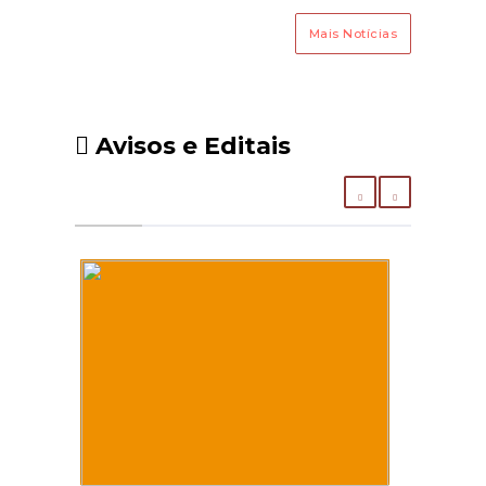
Penacova, Sazes de Lorvão, UF
Mais Notícias
Friúmes e Paradela
Avisos e Editais