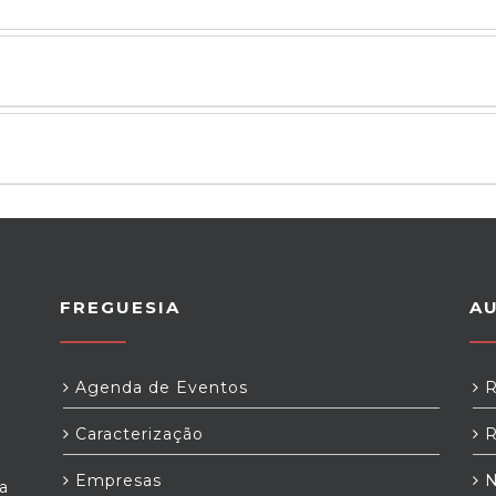
FREGUESIA
A
Agenda de Eventos
R
Caracterização
R
Empresas
N
a