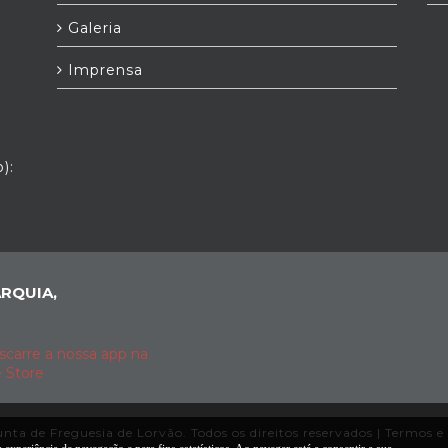
Galeria
Imprensa
):
RQUIA,
nta de Freguesia de Lorvão. Todos os direitos reservados |
Termos e