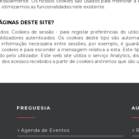
pessoalmente. Os nossos cookies são usados para melhorar a e
 a otimizarmos as funcionalidades nele existente.
ÁGINAS DESTE SITE?
dos: Cookies de sessão - para registar preferências do uti
tilizadores autenticados. Os cookies deste tipo são aut
r informação necessária entre sessões, por exemplo, é guar
e cookies e para esconder a mensagem relativa a esta. Este
 pelo utilizador. Este web site utiliza o serviço Analytics, di
os acessos recebidos a partir de cookies anónimos que são u
FREGUESIA
A
Agenda de Eventos
R