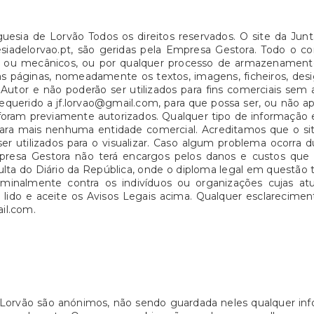
guesia de Lorvão Todos os direitos reservados. O site da Jun
guesiadelorvao.pt, são geridas pela Empresa Gestora. Todo o
cos ou mecânicos, ou por qualquer processo de armazename
s páginas, nomeadamente os textos, imagens, ficheiros, desi
Autor e não poderão ser utilizados para fins comerciais sem 
requerido a jf.lorvao@gmail.com, para que possa ser, ou não a
 foram previamente autorizados. Qualquer tipo de informação e
 e para mais nenhuma entidade comercial. Acreditamos que o
r utilizados para o visualizar. Caso algum problema ocorra d
presa Gestora não terá encargos pelos danos e custos que 
nsulta do Diário da República, onde o diploma legal em questã
riminalmente contra os indivíduos ou organizações cujas a
r lido e aceite os Avisos Legais acima. Qualquer esclarecim
ail.com.
Lorvão são anónimos, não sendo guardada neles qualquer inf