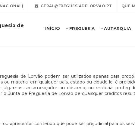
 NACIONAL)
GERAL@FREGUESIADELORVAO.PT
QUEIM
guesia de
INÍCIO
FREGUESIA
AUTARQUIA
Freguesia de Lorvão podem ser utilizados apenas para propó
ou material em qualquer país, estado ou cidade lei é proibido. 
que julgamos ser ameaçador ou obsceno, ou material protegid
o Junta de Freguesia de Lorvão de quaisquer créditos resulta
 ou apresentar conteúdo que pode ser prejudicial para os ser