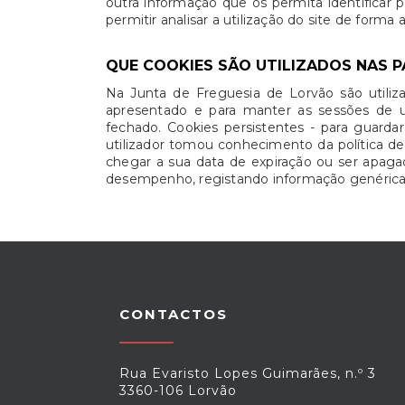
outra informação que os permita identificar 
permitir analisar a utilização do site de forma
QUE COOKIES SÃO UTILIZADOS NAS P
Na Junta de Freguesia de Lorvão são utiliza
apresentado e para manter as sessões de u
fechado. Cookies persistentes - para guarda
utilizador tomou conhecimento da política d
chegar a sua data de expiração ou ser apagado
desempenho, registando informação genérica d
CONTACTOS
Rua Evaristo Lopes Guimarães, n.º 3
3360-106 Lorvão