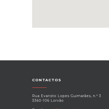
CONTACTOS
Rua Evaristo Lopes Guimarães, n.º 3
3360-106 Lorvão