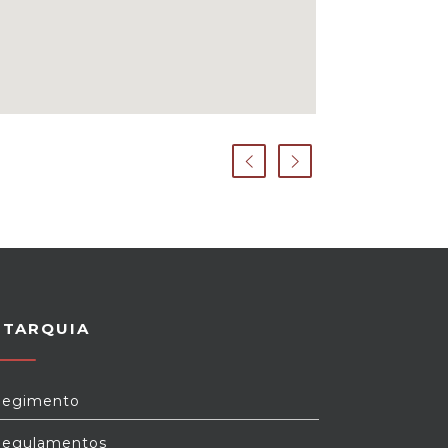
UTARQUIA
egimento
egulamentos