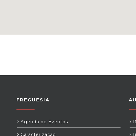
FREGUESIA
A
Agenda de Eventos
R
Caracterização
R